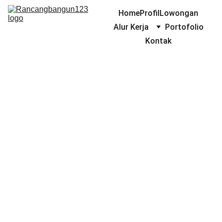
Home
Profil
Lowongan
Alur Kerja
Portofolio
Kontak
INTER
NSHIP
Jika kamu mahasiswa atau 
freshgrad jurusan